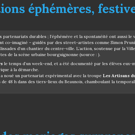
tions éphémères, festiv
s partenariats durables ; l’éphémère et la spontanéité ont aussi le v
ont co-imaginé – guidés par des street-artistes comme Simon Prunier
issades d’un chantier du centre-ville. L’action, soutenue par la Ville
istes de la scène urbaine bourguignonne (source : ).
rs
le temps d’un week-end, et a été documenté par les élèves eux-mê
ique à la démarche.
s a noué un partenariat expérimental avec la troupe
Les Artisans d
 de 48 h dans des tiers-lieux du Beaunois, chamboulant la tempora