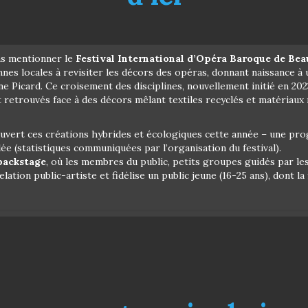
ans mentionner le
Festival International d’Opéra Baroque de Be
ennes locales à revisiter les décors des opéras, donnant naissance à
e Picard. Ce croisement des disciplines, nouvellement initié en 202
nt retrouvés face à des décors mêlant textiles recyclés et matériaux
uvert ces créations hybrides et écologiques cette année – une prog
ée (statistiques communiquées par l’organisation du festival).
backstage
, où les membres du public, petits groupes guidés par l
lation public-artiste et fidélise un public jeune (16-25 ans), dont l