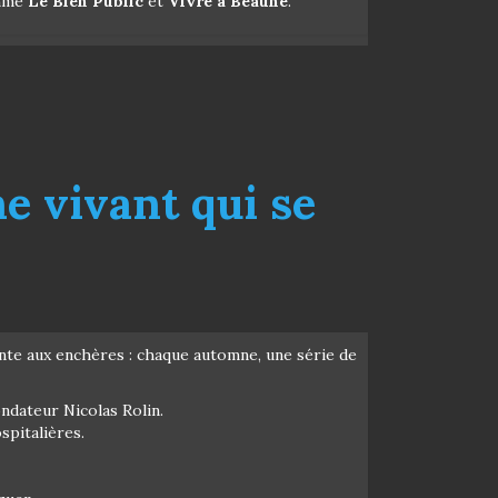
omme
Le Bien Public
et
Vivre à Beaune
.
e vivant qui se
ente aux enchères : chaque automne, une série de
ndateur Nicolas Rolin.
spitalières.