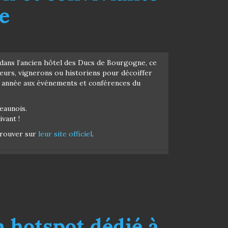
e
 dans l’ancien hôtel des Ducs de Bourgogne, ce
heurs, vignerons ou historiens pour décoiffer
e année aux événements et conférences du
beaunois.
vant !
trouver sur
leur site officiel
.
 hotspot dédié à