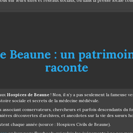
ous sur leurs sites et réseaux sociaux, ou dans la presse locale c
e Beaune : un patrimoin
raconte
 aux
Hospices de Beaune
! Non, il n’y a pas seulement la fameuse v
toire sociale et secrets de la médecine médiévale.
s associant conservateurs, chercheurs et parfois descendants du fo
nières découvertes d’archives, et anecdotes sur la vie des sœurs ho
stent chaque année (source : Hospices Civils de Beaune).