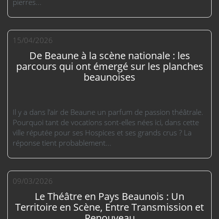
pierres...
15/04/2026
De Beaune à la scène nationale : les
parcours qui ont émergé sur les planches
beaunoises
Il y a dans l’air de Beaune un parfum de passion théâtrale.
Pourquoi tant de vocations sont-elles nées ici, dans cette
ville réputée pour ses Hospices et ses grands crus ? La
réponse tient probablement...
09/03/2026
Le Théâtre en Pays Beaunois : Un
Territoire en Scène, Entre Transmission et
Renouveau