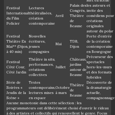
Met en scène
Palais des
les auteurs et
Festival
Lectures
Congrès,
invite des
International
théâtralisées,
Avril
Théâtre
comédiens pour
du Film
création
de
créations
Policier
contemporaine
Beaune
originales
autour du polar
Festival
Nouvelles
Porte d’entrée
Théâtre En
écritures,
TDB,
de la création
Mai
Mai** (Dijon,
jeunes
Dijon
contemporaine
à 40 min)
compagnies
en Bourgogne
Précurseur des
Théâtre in situ,
Châteaux,
Festival
spectacles
performances,
jardins
Côté Cour,
Juillet
hors-les-murs
créations
autour de
Côté Jardin
et des formats
collectives
Beaune
hybrides
Série de
Textes
Découverte de
Théâtre
Soirées «
contemporains,
Octobre
la dramaturgie
de
Jeudis de la
lectures mises
à mars
actuelle,
Beaune
Scène »
en espace
compagnonnage
Aucune monotonie dans cette sélection : les
programmateurs ont délibérément choisi d’ouvrir le rideau
à des artistes et collectifs qui renouvellent le genre. Focus