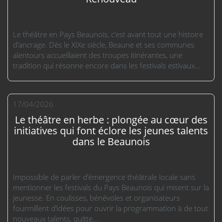
Le théâtre en Pays Beaunois, c’est avant tout une histoire
d’ancrage. Dès le XIXe siècle, Beaune et ses communes
alentours accueillaient des troupes itinérantes, une
tradition qui résonne encore dans les festivals estivaux...
17/04/2026
Le théâtre en herbe : plongée au cœur des
initiatives qui font éclore les jeunes talents
dans le Beaunois
Impossible de parler d’émergence théâtrale locale sans
mentionner les festivals du Pays Beaunois qui misent sur la
jeunesse. En coulisses, bénévoles et organisateurs
fourmillent d’idées pour ouvrir la programmation à de tout
nouveaux talents, quitte...