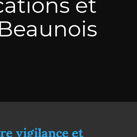
cations et
u Beaunois
tre vigilance et