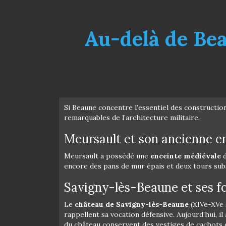
Au-delà de Beau
Si Beaune concentre l’essentiel des construction
remarquables de l’architecture militaire.
Meursault et son ancienne e
Meursault a possédé une
enceinte médiévale
d
encore des pans de mur épais et deux tours subs
Savigny-lès-Beaune et ses fo
Le
château de Savigny-lès-Beaune
(XIVe-XVe s
rappellent sa vocation défensive. Aujourd’hui, il
du château conservent des vestiges de cachots 