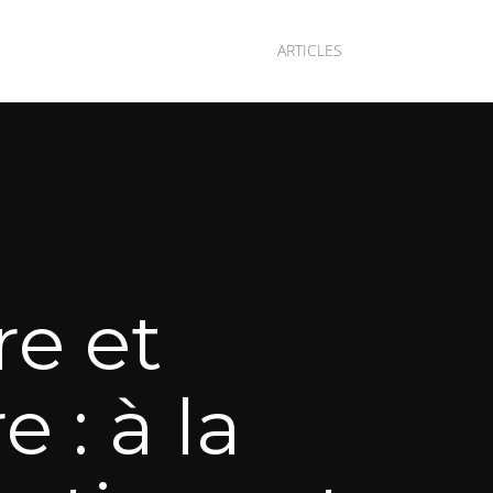
ARTICLES
re et
 : à la