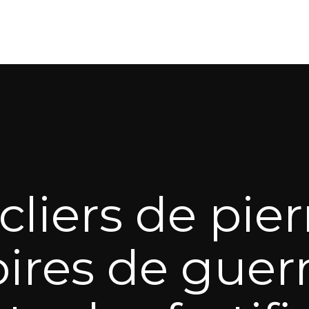
liers de pier
es de guerre