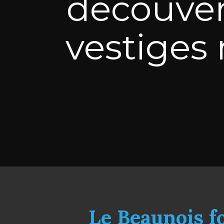
découvert
vestiges 
Le Beaunois for