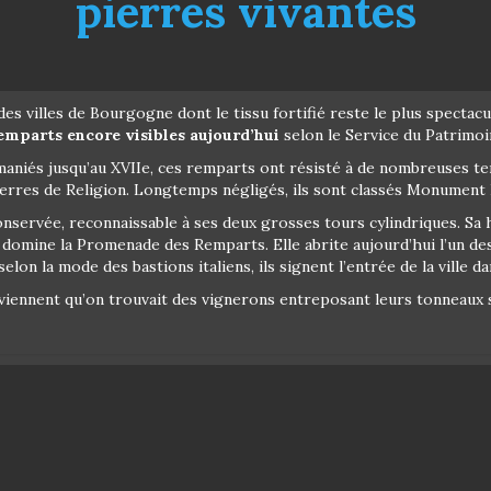
pierres vivantes
ne des villes de Bourgogne dont le tissu fortifié reste le plus spectac
emparts encore visibles aujourd’hui
selon le Service du Patrimoi
emaniés jusqu’au XVIIe, ces remparts ont résisté à de nombreuses te
erres de Religion. Longtemps négligés, ils sont classés Monument 
conservée, reconnaissable à ses deux grosses tours cylindriques. Sa
e domine la Promenade des Remparts. Elle abrite aujourd’hui l’un de
elon la mode des bastions italiens, ils signent l’entrée de la ville dan
iennent qu’on trouvait des vignerons entreposant leurs tonneaux so