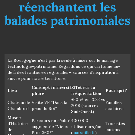
réenchantent les
balades patrimoniales
La Bourgogne n’est pas la seule à miser sur le mariage
technologie-patrimoine. Regardons ce qui cartonne au-
delà des frontières régionales – sources d’inspiration à
suivre pour notre territoire.
Concept immersif
Effet sur la
Lieu
Pour qui ?
phare
fréquentation
+30 % en 2022 vs
Château de
Visite VR “Dans la
Familles,
2018 (source :
Chambord
peau du Roi”
scolaires
Sud-Ouest)
Musée
Parcours en réalité
400 000
d’Histoire
Touristes
augmentée “Vieux
utilisateurs/an
de
curieux
Port 360°”
(
marseille.fr
)