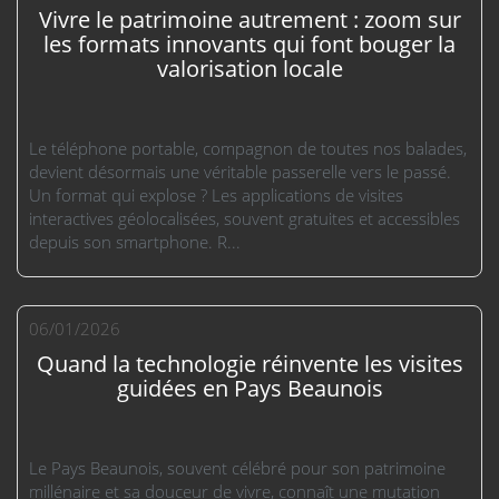
Vivre le patrimoine autrement : zoom sur
les formats innovants qui font bouger la
valorisation locale
Le téléphone portable, compagnon de toutes nos balades,
devient désormais une véritable passerelle vers le passé.
Un format qui explose ? Les applications de visites
interactives géolocalisées, souvent gratuites et accessibles
depuis son smartphone. R...
06/01/2026
Quand la technologie réinvente les visites
guidées en Pays Beaunois
Le Pays Beaunois, souvent célébré pour son patrimoine
millénaire et sa douceur de vivre, connaît une mutation