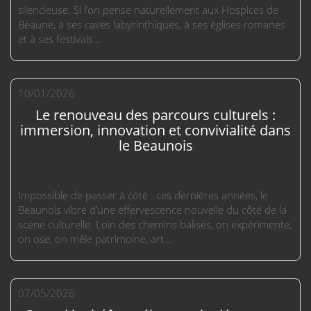
silencieuse. Si l’on pense naturellement aux Hospices de
Beaune, à ses caves labyrinthiques, à ses églises romanes
et à ses festivals...
10/01/2026
Le renouveau des parcours culturels :
immersion, innovation et convivialité dans
le Beaunois
Impossible de passer à côté : ces dernières années, le
Beaunois vibre d’une effervescence nouvelle du côté de la
scène culturelle. Loin des chemins balisés, on expérimente,
on ose, on mêle patrimoine, art...
07/05/2026