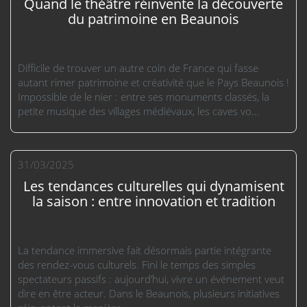
Quand le théâtre réinvente la découverte
du patrimoine en Beaunois
Difficile de trouver un autre coin de France qui fasse
autant rimer patrimoine et créativité que le Pays Beaunois !
Impossible de le nier : entre ses monuments classés, la
petite musique des villages médiévaux, les caves vo...
31/03/2025
Les tendances culturelles qui dynamisent
la saison : entre innovation et tradition
La tendance immersive fait désormais partie intégrante
des rendez-vous culturels. Fini le temps des simples
spectateurs passifs : aujourd’hui, vivre un événement veut
dire en être acteur. Dans le Beaunois, plusieurs initiatives