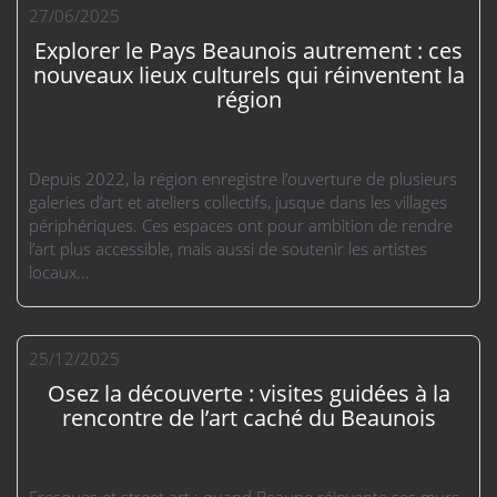
27/06/2025
Explorer le Pays Beaunois autrement : ces
nouveaux lieux culturels qui réinventent la
région
Depuis 2022, la région enregistre l’ouverture de plusieurs
galeries d’art et ateliers collectifs, jusque dans les villages
périphériques. Ces espaces ont pour ambition de rendre
l’art plus accessible, mais aussi de soutenir les artistes
locaux...
25/12/2025
Osez la découverte : visites guidées à la
rencontre de l’art caché du Beaunois
Fresques et street art : quand Beaune réinvente ses murs