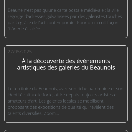
Beaune n’est pas qu’une carte postale médiévale : la ville
regorge d’adresses galvanisées par des galeristes touchés
par la grâce de l’art contemporain. Pour un circuit façon
“flânerie éclairée...
27/05/2025
À la découverte des événements
artistiques des galeries du Beaunois
Le territoire du Beaunois, avec son riche patrimoine et son
identité culturelle forte, attire depuis toujours artistes et
amateurs d’art. Les galeries locales se mobilisent,
proposant des expositions de qualité qui révèlent des
talents diversifiés. Zoom...