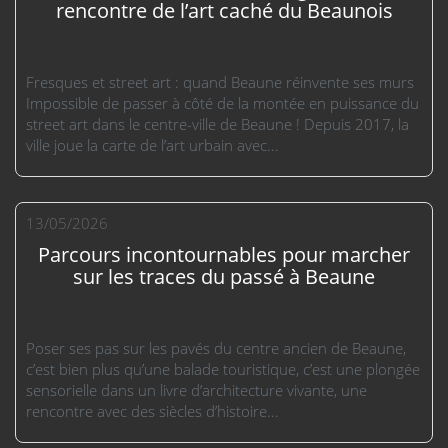
rencontre de l’art caché du Beaunois
Fresques et street art : quand Beaune réinvente ses murs
Impossible de passer à côté de la montée en puissance du
street art dans le centre-ville de Beaune ! Depuis 2017, la
ville joue la carte de l’art urbain avec...
13/05/2026
Parcours incontournables pour marcher
sur les traces du passé à Beaune
Poser ses pas sur les pavés du centre ancien de Beaune,
c’est bien plus qu’une balade touristique, c’est une plongée
sensorielle dans un livre d’architecture vivante, une
rencontre avec des siècles d’histoire...