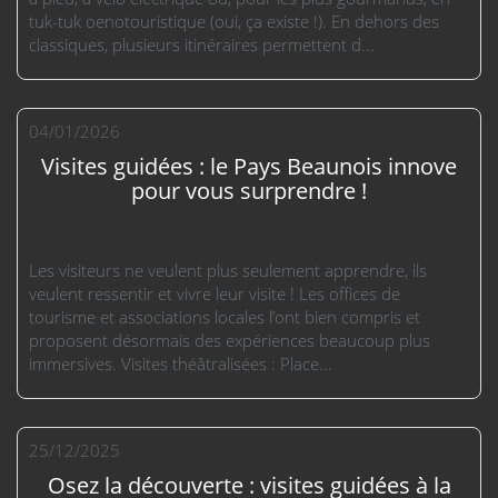
tuk-tuk oenotouristique (oui, ça existe !). En dehors des
classiques, plusieurs itinéraires permettent d...
04/01/2026
Visites guidées : le Pays Beaunois innove
pour vous surprendre !
Les visiteurs ne veulent plus seulement apprendre, ils
veulent ressentir et vivre leur visite ! Les offices de
tourisme et associations locales l’ont bien compris et
proposent désormais des expériences beaucoup plus
immersives. Visites théâtralisées : Place...
25/12/2025
Osez la découverte : visites guidées à la