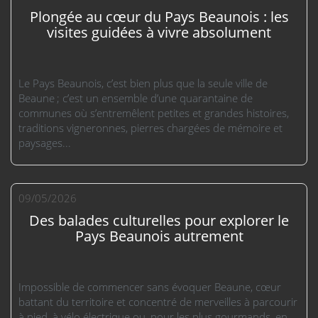
Plongée au cœur du Pays Beaunois : les
visites guidées à vivre absolument
Le Pays Beaunois, c’est bien plus que la seule ville de
Beaune ; c’est un ensemble d’une quarantaine de
communes où s’entremêlent petites et grandes histoires,
traditions vigneronnes, pierres chargées de mémoire et
paysages...
09/05/2026
Des balades culturelles pour explorer le
Pays Beaunois autrement
Impossible de commencer sans évoquer Beaune, cœur
battant du territoire et concentré de merveilles à parcourir
à pied, à vélo électrique ou, pour les plus gourmands, en