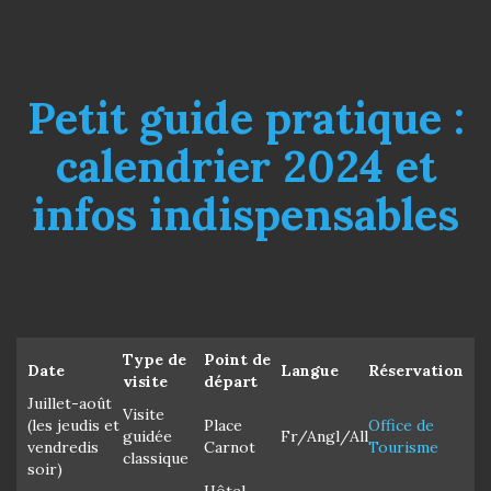
Petit guide pratique :
calendrier 2024 et
infos indispensables
Type de
Point de
Date
Langue
Réservation
visite
départ
Juillet-août
Visite
(les jeudis et
Place
Office de
guidée
Fr/Angl/All
vendredis
Carnot
Tourisme
classique
soir)
Hôtel-