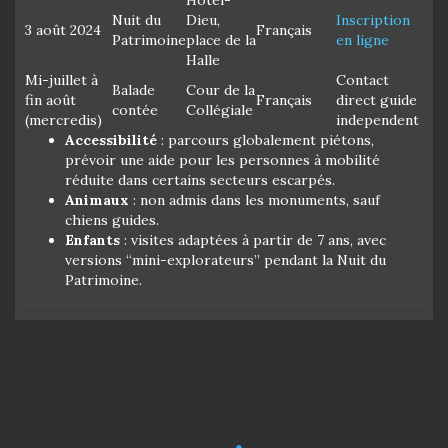
Nuit du
Dieu,
Inscription
3 août 2024
Français
Patrimoine
place de la
en ligne
Halle
Mi-juillet à
Contact
Balade
Cour de la
fin août
Français
direct guide
contée
Collégiale
(mercredis)
independent
Accessibilité
: parcours globalement piétons,
prévoir une aide pour les personnes à mobilité
réduite dans certains secteurs escarpés.
Animaux
: non admis dans les monuments, sauf
chiens guides.
Enfants
: visites adaptées à partir de 7 ans, avec
versions “mini-explorateurs” pendant la Nuit du
Patrimoine.