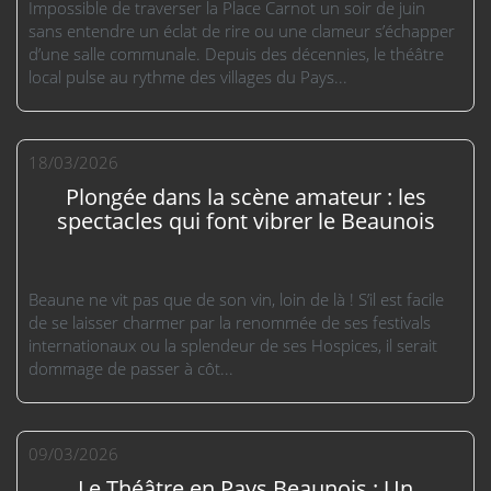
Impossible de traverser la Place Carnot un soir de juin
sans entendre un éclat de rire ou une clameur s’échapper
d’une salle communale. Depuis des décennies, le théâtre
local pulse au rythme des villages du Pays...
18/03/2026
Plongée dans la scène amateur : les
spectacles qui font vibrer le Beaunois
Beaune ne vit pas que de son vin, loin de là ! S’il est facile
de se laisser charmer par la renommée de ses festivals
internationaux ou la splendeur de ses Hospices, il serait
dommage de passer à côt...
09/03/2026
Le Théâtre en Pays Beaunois : Un