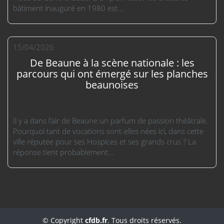
bâtiment inauguré en 1980 est...
15/04/2026
De Beaune à la scène nationale : les
parcours qui ont émergé sur les planches
beaunoises
Il y a dans l’air de Beaune un parfum de passion théâtrale.
Pourquoi tant de vocations sont-elles nées ici, dans cette
ville réputée pour ses Hospices et ses grands crus ? La
réponse tient probablement...
© Copyright
cfdb.fr
. Tous droits réservés.