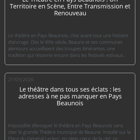
Territoire en Scène, Entre Transmission et
Renouveau
Le théâtre en Pays Beaunois, c’est avant tout une histoire
d’ancrage. Dès le XIXe siècle, Beaune et ses communes
alentours accueillaient des troupes itinérantes, une
tradition qui résonne encore dans les festivals estivaux...
21/03/2026
Le théâtre dans tous ses éclats : les
adresses à ne pas manquer en Pays
Beaunois
Impossible d’évoquer le théâtre en Pays Beaunois sans
citer le grande Théâtre municipal de Beaune. Installé sur la
Place du Général Leclerc, en plein cœur de la cité, ce