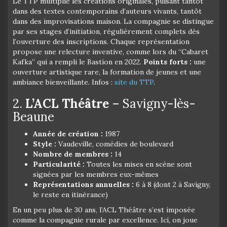
Le TTP multiplie les créations originales, puisant tantôt
dans des textes contemporains d’auteurs vivants, tantôt
dans des improvisations maison. La compagnie se distingue
par ses stages d’initiation, régulièrement complets dès
l’ouverture des inscriptions. Chaque représentation
propose une relecture inventive, comme lors du “Cabaret
Kafka” qui a rempli le Bastion en 2022.
Points forts :
une
ouverture artistique rare, la formation de jeunes et une
ambiance bienveillante. Infos :
site du TTP
.
2.
L’ACL Théâtre
– Savigny-lès-
Beaune
Année de création :
1987
Style :
Vaudeville, comédies de boulevard
Nombre de membres :
14
Particularité :
Toutes les mises en scène sont
signées par les membres eux-mêmes
Représentations annuelles :
6 à 8 (dont 2 à Savigny,
le reste en itinérance)
En un peu plus de 30 ans, l’ACL Théâtre s’est imposée
comme la compagnie rurale par excellence. Ici, on joue