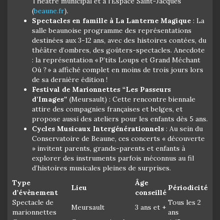
Théâtre municipal et à l’Espace Saint-Jacques
(
beaune.fr
).
Spectacles en famille à La Lanterne Magique
: La
salle beaunoise programme des représentations
destinées aux 3-12 ans, avec des histoires contées, du
théâtre d’ombres, des goûters-spectacles. Anecdote
: la représentation « P’tits Loups et Grand Méchant
Où ? » a affiché complet en moins de trois jours lors
de sa dernière édition !
Festival de Marionnettes “Les Passeurs
d’Images”
(Meursault) : Cette rencontre biennale
attire des compagnies françaises et belges, et
propose aussi des ateliers pour les enfants dès 5 ans.
Cycles Musicaux Intergénérationnels
: Au sein du
Conservatoire de Beaune, ces concerts « découverte
» invitent parents, grands-parents et enfants à
explorer des instruments parfois méconnus au fil
d’histoires musicales pleines de surprises.
Type
Âge
Lieu
Périodicité
d’évènement
conseillé
Spectacle de
Tous les 2
Meursault
3 ans et +
marionnettes
ans