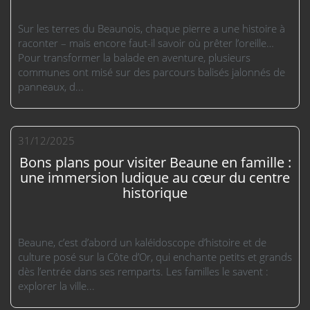
Sur les terres du Beaunois, chaque pierre a une histoire à
raconter – mais encore faut-il savoir où prêter l’oreille…
Pour transformer la balade en aventure, plusieurs
communes ont misé sur des parcours balisés jalonnés de
panneaux, d...
31/12/2025
Bons plans pour visiter Beaune en famille :
une immersion ludique au cœur du centre
historique
Beaune, c’est d’abord un kaléidoscope d’histoire et de
culture posé sur la Côte d’Or, qui enchante petits et grands
dès l’entrée dans ses remparts. Les familles le savent :
explorer la ville...