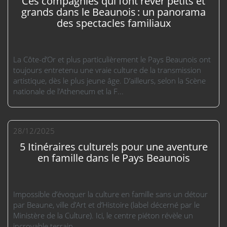
Ces compagnies qui font rêver petits et
grands dans le Beaunois : un panorama
des spectacles familiaux
La Côte-d’Or et plus particulièrement le Pays Beaunois ont
toujours entretenu une vraie culture de la transmission
artistique, dès le plus jeune âge. D’ailleurs, selon la Scène
nationale de l’Atheneum et la F...
28/12/2025
5 Itinéraires culturels pour une aventure
en famille dans le Pays Beaunois
Impossible d’évoquer la culture en famille sans un détour
par Beaune, ville d’Art et d’Histoire (label décerné par le
Ministère de la Culture). Ici, le centre piéton révèle un
incroyable terrain...