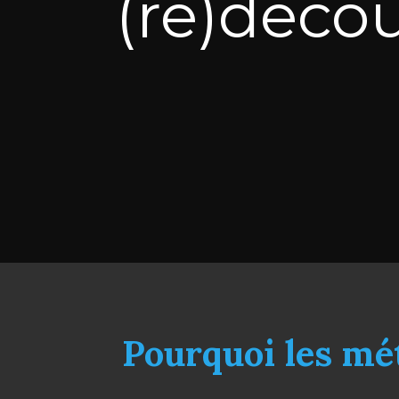
(re)décou
Pourquoi les mét