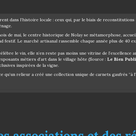
rent dans l’histoire locale : ceux qui, par le biais de reconstituti
énage.
ois de mai, le centre historique de Nolay se métamorphose, accueill
d festif. Le marché artisanal rassemble chaque année plus de 40 ex
 célèbre le vin, elle n’en reste pas moins une vitrine de l’excellence 
 exposants métiers d’art dans le village hôte (Source :
Le Bien Publ
usives inspirées de la vigne.
ce qu’un relieur a créé une collection unique de carnets gaufrés “à l
es associations et des r