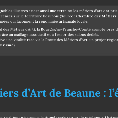
obles illustres : c’est aussi une terre où les métiers d’art ont pri
recensés sur le territoire beaunois (Source :
Chambre des Métiers 
nnées qui façonnent la renommée artisanale locale.
nal des Métiers d’Art), la Bourgogne-Franche-Comté compte près de
ce au maillage associatif et à l’essor des salons dédiés.
ive une vitalité rare via la Route des Métiers d’Art, un projet régio
ourisme
).
iers d’Art de Beaune : 
ne s’est imposé comme le grand rendez-vous du printemps. Organisé