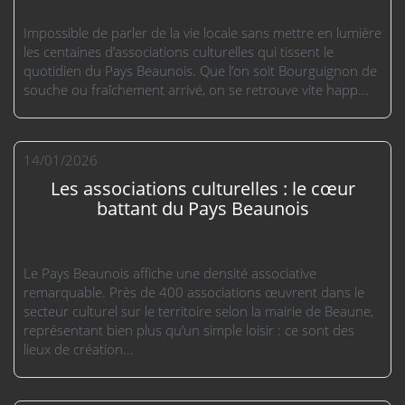
Impossible de parler de la vie locale sans mettre en lumière
les centaines d’associations culturelles qui tissent le
quotidien du Pays Beaunois. Que l’on soit Bourguignon de
souche ou fraîchement arrivé, on se retrouve vite happ...
14/01/2026
Les associations culturelles : le cœur
battant du Pays Beaunois
Le Pays Beaunois affiche une densité associative
remarquable. Près de 400 associations œuvrent dans le
secteur culturel sur le territoire selon la mairie de Beaune,
représentant bien plus qu’un simple loisir : ce sont des
lieux de création...