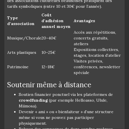
des associations culturelles beaunoises pratiquent des
tarifs symboliques (entre 10 et 30€ pour l’année).
Coût
Type
d’adhésion
Avantages
d’association
annuel moyen
Accès aux répétitions,
Musique/Chorale
20–40€
concerts gratuits,
ateliers
Expositions collectives,
Arts plastiques
10–25€
stages, location d’atelier
Visites privées,
Patrimoine
12–18€
conférences, newsletter
spéciale
Soutenir même à distance
Soutien financier ponctuel via les plateformes de
crowdfunding
(par exemple Helloasso, Ulule,
Miimosa).
Devenir « ami » ou « bienfaiteur » d’une structure
même si vous ne pouvez pas participer
physiquement.
Relayer des campagnes de dons, vendre quelques