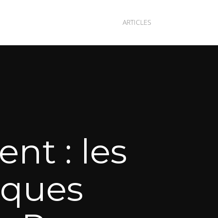
ARTICLES
t : les
iques