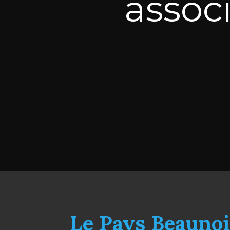
assoc
Le Pays Beaunois