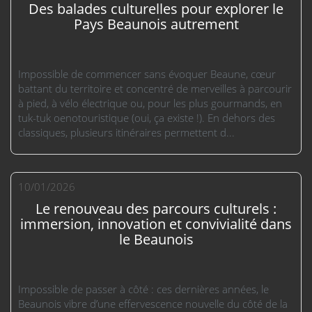
Des balades culturelles pour explorer le
Pays Beaunois autrement
Impossible de commencer sans évoquer Beaune, cœur
battant du territoire et concentré de merveilles à parcourir
à pied, à vélo électrique ou, pour les plus gourmands, en
tuk-tuk oenotouristique (oui, ça existe !). En dehors des
classiques, plusieurs itinéraires permettent d...
10/01/2026
Le renouveau des parcours culturels :
immersion, innovation et convivialité dans
le Beaunois
Impossible de passer à côté : ces dernières années, le
Beaunois vibre d’une effervescence nouvelle du côté de la