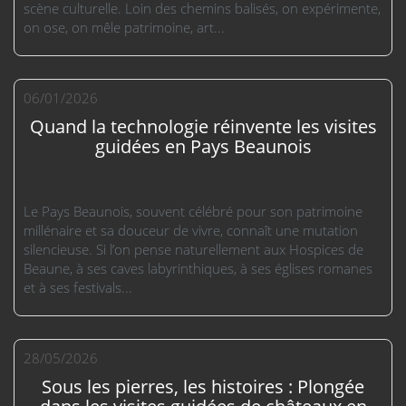
scène culturelle. Loin des chemins balisés, on expérimente,
on ose, on mêle patrimoine, art...
06/01/2026
Quand la technologie réinvente les visites
guidées en Pays Beaunois
Le Pays Beaunois, souvent célébré pour son patrimoine
millénaire et sa douceur de vivre, connaît une mutation
silencieuse. Si l’on pense naturellement aux Hospices de
Beaune, à ses caves labyrinthiques, à ses églises romanes
et à ses festivals...
28/05/2026
Sous les pierres, les histoires : Plongée