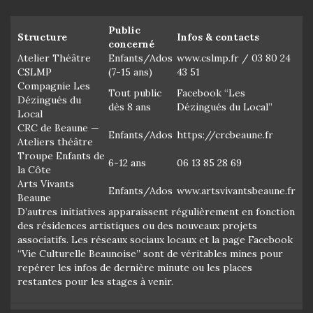
Public
Structure
Infos & contacts
concerné
Atelier Théâtre
Enfants/Ados
www.cslmp.fr / 03 80 24
CSLMP
(7-15 ans)
43 51
Compagnie Les
Tout public
Facebook “Les
Dézingués du
dès 8 ans
Dézingués du Local”
Local
CRC de Beaune —
Enfants/Ados
https://crcbeaune.fr
Ateliers théâtre
Troupe Enfants de
6-12 ans
06 13 85 28 69
la Côte
Arts Vivants
Enfants/Ados
www.artsvivantsbeaune.fr
Beaune
D’autres initiatives apparaissent régulièrement en fonction
des résidences artistiques ou des nouveaux projets
associatifs. Les réseaux sociaux locaux et la page Facebook
“Vie Culturelle Beaunoise” sont de véritables mines pour
repérer les infos de dernière minute ou les places
restantes pour les stages à venir.