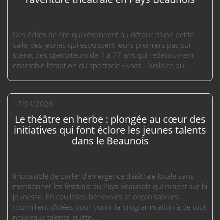
Des éclats de rire qui résonnent au détour d’une petite
salle, des jeunes qui esquissent leurs premiers pas sur
scène, des spectateurs de 7 à 77 ans qui redécouvrent
ensemble l’émotion du spectacle vivant… Voilà ce qui...
17/04/2026
Le théâtre en herbe : plongée au cœur des
initiatives qui font éclore les jeunes talents
dans le Beaunois
Impossible de parler d’émergence théâtrale locale sans
mentionner les festivals du Pays Beaunois qui misent sur la
jeunesse. En coulisses, bénévoles et organisateurs
fourmillent d’idées pour ouvrir la programmation à de tout
nouveaux talents, quitte...