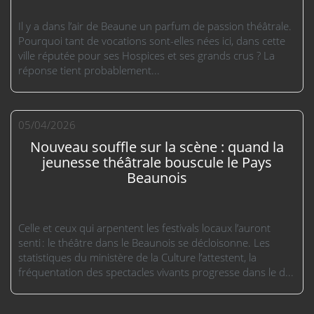
Il y a dans l’air de Beaune un parfum de passion théâtrale.
Pourquoi tant de vocations sont-elles nées ici, dans cette
ville réputée pour ses Hospices et ses grands crus ? La
réponse tient probablement...
05/04/2026
Nouveau souffle sur la scène : quand la
jeunesse théâtrale bouscule le Pays
Beaunois
Celle et ceux qui arpentent les festivals locaux l’auront
senti : le théâtre dans le Beaunois se décloisonne. Les
statistiques du ministère de la Culture l’attestent, la
fréquentation des spectacles vivants progresse dans le d...