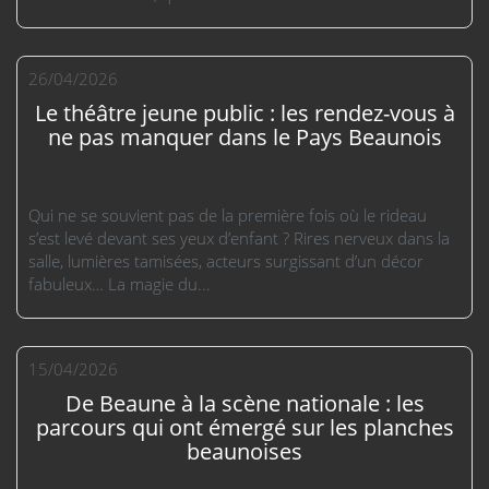
26/04/2026
Le théâtre jeune public : les rendez-vous à
ne pas manquer dans le Pays Beaunois
Qui ne se souvient pas de la première fois où le rideau
s’est levé devant ses yeux d’enfant ? Rires nerveux dans la
salle, lumières tamisées, acteurs surgissant d’un décor
fabuleux… La magie du...
15/04/2026
De Beaune à la scène nationale : les
parcours qui ont émergé sur les planches
beaunoises