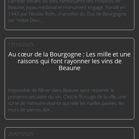
s’arrêter devant les toits flamboyants des Hospices de
Beaune, joyau médiéval et monument engagé. Fondé en
1443 par Nicolas Rolin, chancelier du Duc de Bourgogne,
cet “Hôtel-Dieu...
17/10/2025
Au cœur de la Bourgogne : Les mille et une
raisons qui font rayonner les vins de
Beaune
Impossible de flâner dans Beaune sans ressentir la
présence séculaire du vin. C’est le fil rouge de la ville, une
sorte de mémoire vivante qui relie les ruelles pavées, les
murs de pierres dor...
26/07/2025