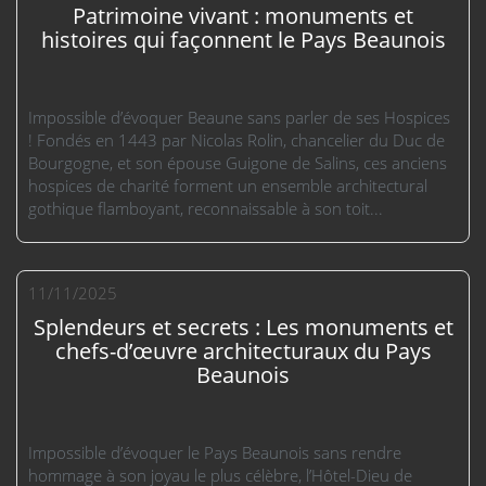
Patrimoine vivant : monuments et
histoires qui façonnent le Pays Beaunois
Impossible d’évoquer Beaune sans parler de ses Hospices
! Fondés en 1443 par Nicolas Rolin, chancelier du Duc de
Bourgogne, et son épouse Guigone de Salins, ces anciens
hospices de charité forment un ensemble architectural
gothique flamboyant, reconnaissable à son toit...
11/11/2025
Splendeurs et secrets : Les monuments et
chefs-d’œuvre architecturaux du Pays
Beaunois
Impossible d’évoquer le Pays Beaunois sans rendre
hommage à son joyau le plus célèbre, l’Hôtel-Dieu de