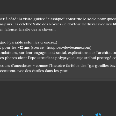
ser à côté : la visite guidée “classique” constitue le socle pour q
eurs : la célèbre Salle des Pôvres (le dortoir médiéval avec ses lits
n faïence, la salle des archives…
agnol (variable selon les créneaux)
it pour les –12 ans (source : hospices-de-beaune.com)
fondateurs, sur leur engagement social, explications sur l’architect
vres phares (dont l’époustouflant polyptyque, aujourd’hui protégé c
ours d’anecdotes – comme l’histoire farfelue des “gargouilles bava
écoutent avec des étoiles dans les yeux.