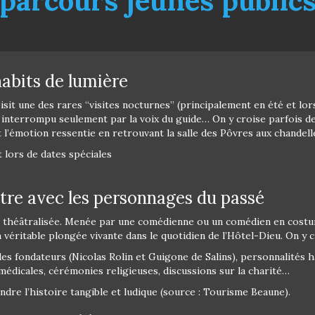
parcours jeunes public
 habits de lumière
sit une des rares “visites nocturnes” (principalement en été et l
e interrompu seulement par la voix du guide… On y croise parfois 
 l’émotion ressentie en retrouvant la salle des Pôvres aux chandel
t lors de dates spéciales
ntre avec les personnages du passé
ite théâtralisée. Menée par une comédienne ou un comédien en cost
 véritable plongée vivante dans le quotidien de l’Hôtel-Dieu. On y c
des fondateurs (Nicolas Rolin et Guigone de Salins), personnalités 
médicales, cérémonies religieuses, discussions sur la charité…
ndre l’histoire tangible et ludique (source : Tourisme Beaune).