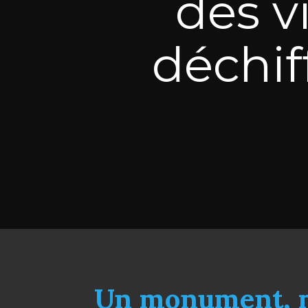
des v
déchif
Un monument, mi