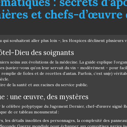
ématiques : secrets d’apo
mières et chefs-d’œuvre 
ou qui souhaitent aller plus loin –, les Hospices déclinent plusieurs 
ôtel-Dieu des soignants
miers soins aux évolutions de la médecine. La guide explique l’organ
des (saviez-vous qu’on leur servait du vin – modérément – pour facil
emplie de fioles et de recettes d’antan. Parfois, c’est un(e) véritab
ècle.
oire de la santé et aux racines du service public.
ue : une œuvre, des mystères
r le célèbre polyptyque du Jugement Dernier, chef-d'œuvre signé Ro
ique de ce tableau monumental :
, les détails insolites des personnages, la complexité des panneau
la Seconde Guerre mondiale pour échapper aux convoitises nazies (s