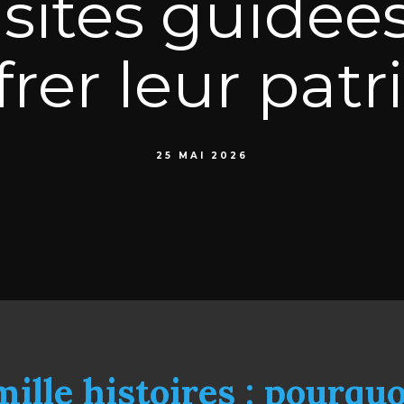
isites guidée
frer leur pat
25 MAI 2026
lle histoires : pourquo