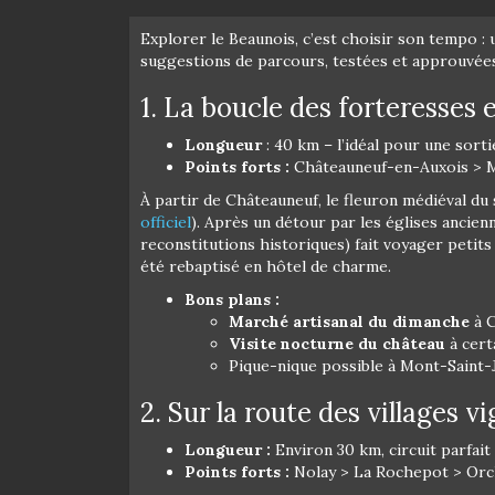
Explorer le Beaunois, c’est choisir son tempo : 
suggestions de parcours, testées et approuvées
1. La boucle des forteresses
Longueur
: 40 km – l’idéal pour une sorti
Points forts :
Châteauneuf-en-Auxois > Mo
À partir de Châteauneuf, le fleuron médiéval du 
officiel
). Après un détour par les églises ancien
reconstitutions historiques) fait voyager petits
été rebaptisé en hôtel de charme.
Bons plans :
Marché artisanal du dimanche
à C
Visite nocturne du château
à cert
Pique-nique possible à Mont-Saint-
2. Sur la route des villages v
Longueur :
Environ 30 km, circuit parfait à
Points forts :
Nolay > La Rochepot > Orc