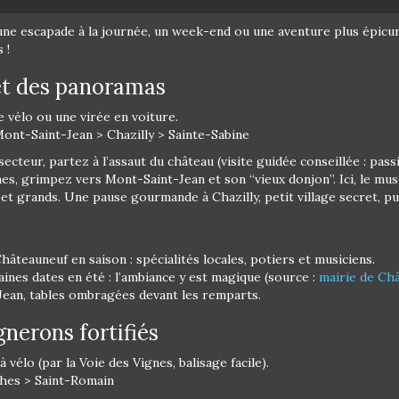
une escapade à la journée, un week-end ou une aventure plus épicuri
 !
 et des panoramas
e vélo ou une virée en voiture.
nt-Saint-Jean > Chazilly > Sainte-Sabine
secteur, partez à l’assaut du château (visite guidée conseillée : pas
nes, grimpez vers Mont-Saint-Jean et son “vieux donjon”. Ici, le mus
 et grands. Une pause gourmande à Chazilly, petit village secret, pu
hâteauneuf en saison : spécialités locales, potiers et musiciens.
aines dates en été : l’ambiance y est magique (source :
mairie de Ch
Jean, tables ombragées devant les remparts.
ignerons fortifiés
 vélo (par la Voie des Vignes, balisage facile).
hes > Saint-Romain