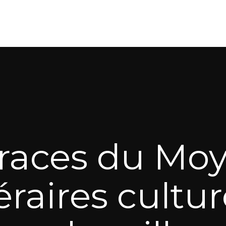
traces du Mo
éraires cultu