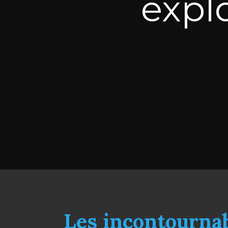
explo
Les incontourna