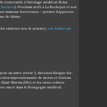
ole s’entremêle à l’héritage médiéval. Nolay
t horaires
). Prochain arrêt à La Rochepot et son
 ses maisons-forteresses – permet d’apprécier
nc de falaise.
es visiteurs avec le sourire),
voir la liste sur
our un autre article !), direction Savigny-lès-
llection impressionnante de motos et d’avions
e Saint-Martin (XIIe) et les caves voûtées
vivre ancré dans le Bourgogne médiéval.