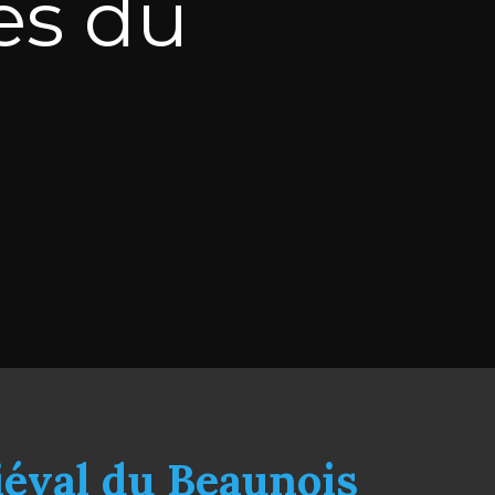
ges du
éval du Beaunois