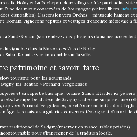
urs relie Nolay et La Rochepot, deux villages où le patrimoine vitic
ut, l'une des mieux conservées de Bourgogne (visites libres,
infos e
idées disponibles). L’ascension vers Orches – minuscule hameau et
int-Romain, vignerons réputés et vestiges d’enceinte médiévale à fla
n à Saint-Romain (sur rendez-vous, plusieurs domaines accueillent l
e du vignoble dans la Maison des Vins de Nolay.
t Saint-Romain : vue imprenable sur la vallée.
tre patrimoine et savoir-faire
 slow tourisme pour les gourmands.
Savigny-lès-Beaune > Pernand-Vergelesses
pices et sa superbe basilique romane. Sans s’attarder ici (ce sera p
 forêts. Le superbe château de Savigny cache une surprise : une co
is, cap vers Pernand-Vergelesses, perché sur une butte, dont l’églis
oyen Âge. Les maisons à galeries couvertes témoignent d’un art de 
ant traditionnel de Savigny (réserver en avance, tables prisées).
incontournable pour s’imprégner de la tradition locale.