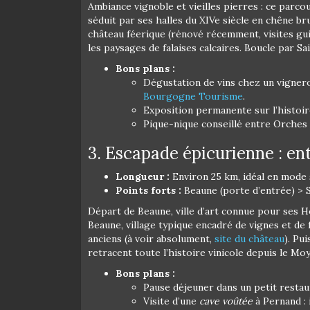
Ambiance vignoble et vieilles pierres : ce parco
séduit par ses halles du XIVe siècle en chêne br
château féerique (rénové récemment, visites gu
les paysages de falaises calcaires. Boucle par Sa
Bons plans :
Dégustation de vins chez un vignero
Bourgogne Tourisme
.
Exposition permanente sur l’histoir
Pique-nique conseillé entre Orches e
3. Escapade épicurienne : en
Longueur :
Environ 25 km, idéal en mode
Points forts :
Beaune (porte d’entrée) > 
Départ de Beaune, ville d’art connue pour ses Hos
Beaune, village typique encadré de vignes et de
anciens (à voir absolument,
site du château
). Pu
retracent toute l’histoire vinicole depuis le M
Bons plans :
Pause déjeuner dans un petit restaur
Visite d’une
cave voûtée
à Pernand : 