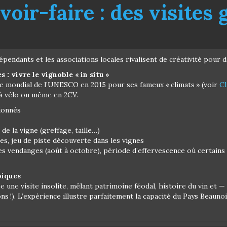
voir-faire : des visites
épendants et les associations locales rivalisent de créativité pour 
 vivre le vignoble « in situ »
ne mondial de l’UNESCO en 2015 pour ses fameux « climats » (voir
Cl
à vélo ou même en 2CV.
ionnés
e la vigne (greffage, taille…)
es, jeu de piste découverte dans les vignes
des vendanges (août à octobre), période d’effervescence où certains
piques
une visite insolite, mêlant patrimoine féodal, histoire du vin et —
ons !). L’expérience illustre parfaitement la capacité du Pays Beauno