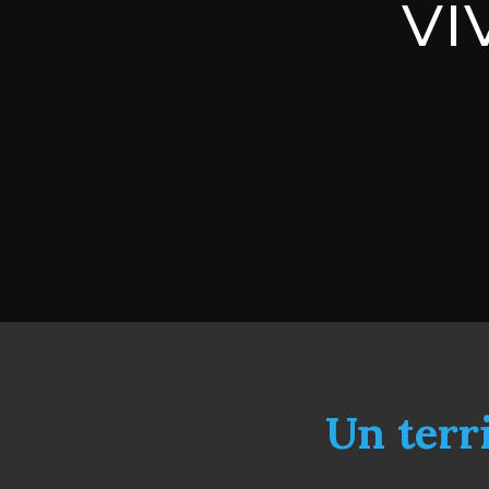
vi
Un terri