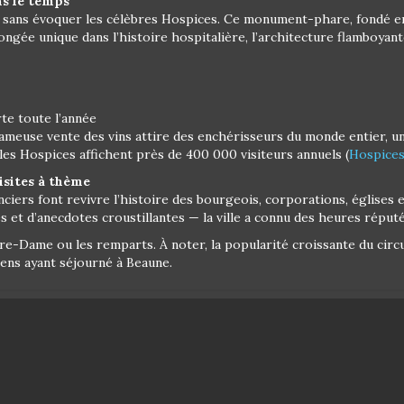
ns le temps
sans évoquer les célèbres Hospices. Ce monument-phare, fondé en 1
ongée unique dans l’histoire hospitalière, l’architecture flamboyant
rte toute l’année
 fameuse vente des vins attire des enchérisseurs du monde entier, u
les Hospices affichent près de 400 000 visiteurs annuels (
Hospice
isites à thème
enciers font revivre l’histoire des bourgeois, corporations, églises 
 et d’anecdotes croustillantes — la ville a connu des heures réputé
re-Dame ou les remparts. À noter, la popularité croissante du circu
éens ayant séjourné à Beaune.