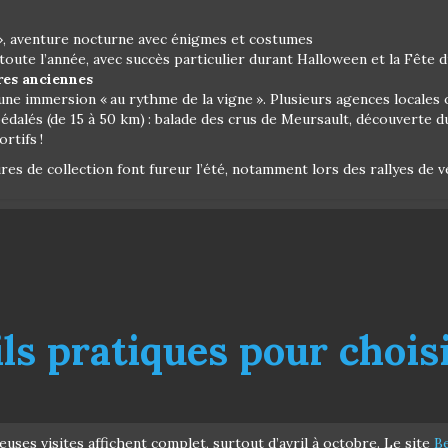
», aventure nocturne avec énigmes et costumes
oute l’année, avec succès particulier durant Halloween et la Fête d
res anciennes
une immersion « au rythme de la vigne ». Plusieurs agences locales
alés (de 15 à 50 km) : balade des crus de Meursault, découverte du 
rtifs !
ures de collection font fureur l’été, notamment lors des rallyes de v
ls pratiques pour choisi
uses visites affichent complet, surtout d’avril à octobre. Le site
B