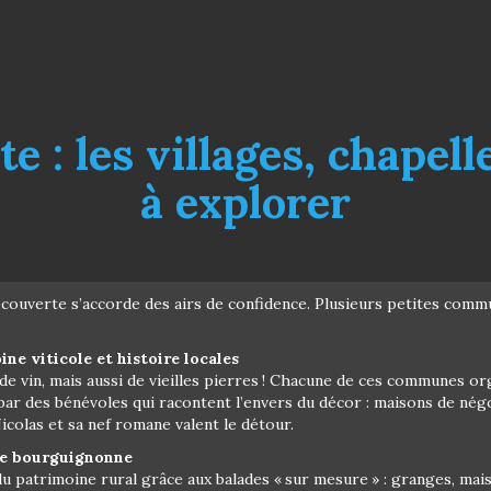
 : les villages, chapell
à explorer
découverte s’accorde des airs de confidence. Plusieurs petites co
e viticole et histoire locales
 vin, mais aussi de vieilles pierres ! Chacune de ces communes org
ar des bénévoles qui racontent l’envers du décor : maisons de négoc
Nicolas et sa nef romane valent le détour.
ie bourguignonne
 patrimoine rural grâce aux balades « sur mesure » : granges, maiso