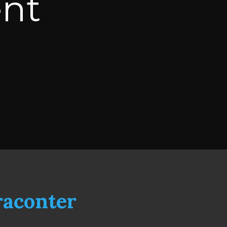
ent
 raconter