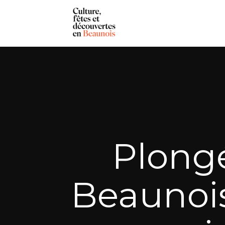
Plong
Beaunois 